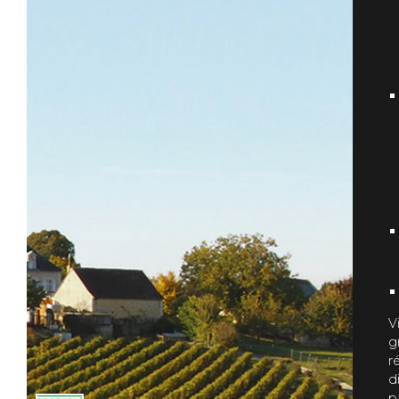
V
g
r
d
p