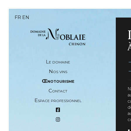
FR
EN
→
Le domaine
→
Nos vins
Œnotourisme
N
Contact
a
Espace professionnel
c
d
a
c